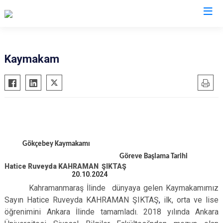
Zonguldak
Kaymakam
Alaplı
Çaycuma
Devrek
Gökçebey
Ereğli
Gökçebey Kaymakamı
Kilimli
Göreve Başlama Tarihi
Hatice Ruveyda KAHRAMAN ŞIKTAŞ
Kozlu
20.10.2024
Kahramanmaraş İlinde dünyaya gelen Kaymakamımız
Sayın Hatice Ruveyda KAHRAMAN ŞIKTAŞ
,
ilk, orta ve lise
öğrenimini Ankara İlinde tamamladı. 2018 yılında Ankara