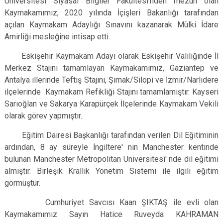
Üniversitesi Siyasal Bilgiler Fakültesi’nden mezun olan
Kaymakamımız, 2020 yılında İçişleri Bakanlığı tarafından
açılan Kaymakam Adaylığı Sınavını kazanarak Mülki İdare
Amirliği mesleğine intisap etti.
Eskişehir Kaymakam Adayı olarak Eskişehir Valiliğinde İl
Merkez Stajını tamamlayan Kaymakamımız, Gaziantep ve
Antalya illerinde Teftiş Stajını, Şırnak/Silopi ve İzmir/Narlıdere
ilçelerinde Kaymakam Refikliği Stajını tamamlamıştır.
Kayseri
Sarıoğlan ve Sakarya Karapürçek İlçelerinde Kaymakam Vekili
olarak görev yapmıştır.
Eğitim Dairesi Başkanlığı tarafından verilen Dil Eğitiminin
ardından, 8 ay süreyle İngiltere' nin Manchester kentinde
bulunan Manchester Metropolitan Universitesi' nde dil eğitimi
almıştır. Birleşik Krallık Yönetim Sistemi ile ilgili eğitim
görmüştür.
Cumhuriyet Savcısı Kaan ŞIKTAŞ ile evli olan
Kaymakamımız Sayın Hatice Ruveyda KAHRAMAN