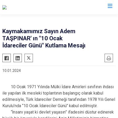
Zonguldak
Kaymakamımız Sayın Adem
TAŞPINAR' ın "10 Ocak
Alaplı
İdareciler Günü" Kutlama Mesajı
Çaycuma
Devrek
Gökçebey
10.01.2024
Ereğli
Kilimli
10 Ocak 1971 Yılında Mülki İdare Amirleri sınıfının ihdası
Kozlu
ile yapılan ilk mesleki toplantının başlangıç olarak kabul
edilmesiyle, Türk İdareciler Derneği tarafından 1978 Yılı Genel
Kurulu’nda ‘’10 Ocak İdareciler Günü’’ kabul edilmiştir.
“İnsanı yaşat ki devlet yaşasın” ifadesini düstur edinerek