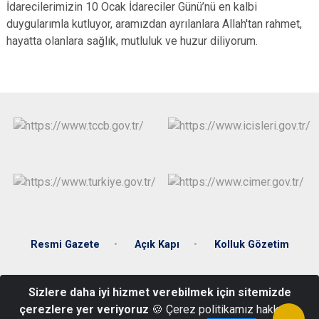
İdarecilerimizin 10 Ocak İdareciler Günü’nü en kalbi
duygularımla kutluyor, aramızdan ayrılanlara Allah'tan rahmet,
hayatta olanlara sağlık, mutluluk ve huzur diliyorum.
Resmi Gazete
Açık Kapı
Kolluk Gözetim
Çarşı Mahallesi, Atatürk Cad. No:16/4 Hükümet Konağı, 67670
Sizlere daha iyi hizmet verebilmek için sitemizde
Gökçebey/Zonguldak
çerezlere yer veriyoruz
🍪 Çerez politikamız hakkında
0(372) 512 19 81