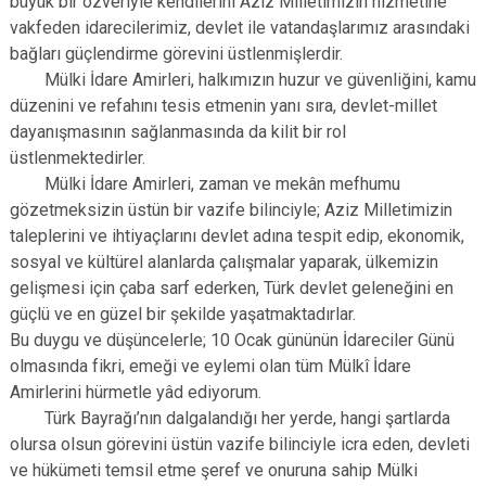
büyük bir özveriyle kendilerini Aziz Milletimizin hizmetine
vakfeden idarecilerimiz, devlet ile vatandaşlarımız arasındaki
bağları güçlendirme görevini üstlenmişlerdir.
Mülki İdare Amirleri, halkımızın huzur ve güvenliğini, kamu
düzenini ve refahını tesis etmenin yanı sıra, devlet-millet
dayanışmasının sağlanmasında da kilit bir rol
üstlenmektedirler.
Mülki İdare Amirleri, zaman ve mekân mefhumu
gözetmeksizin üstün bir vazife bilinciyle; Aziz Milletimizin
taleplerini ve ihtiyaçlarını devlet adına tespit edip, ekonomik,
sosyal ve kültürel alanlarda çalışmalar yaparak, ülkemizin
gelişmesi için çaba sarf ederken, Türk devlet geleneğini en
güçlü ve en güzel bir şekilde yaşatmaktadırlar.
Bu duygu ve düşüncelerle; 10 Ocak gününün İdareciler Günü
olmasında fikri, emeği ve eylemi olan tüm Mülkî İdare
Amirlerini hürmetle yâd ediyorum.
Türk Bayrağı’nın dalgalandığı her yerde, hangi şartlarda
olursa olsun görevini üstün vazife bilinciyle icra eden, devleti
ve hükümeti temsil etme şeref ve onuruna sahip Mülki